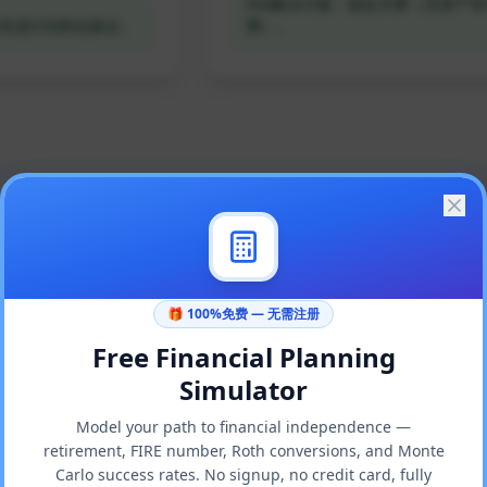
DIA解决方案：固定月费（无资产管
行前进行结构化验证。
费）。
差异在于流程
专业投资者不会即兴发挥。现在您也
🎁 100%免费 — 无需注册
Free Financial Planning
 Pro
有了D
Simulator
投资组合增长的费用
✅
固定月
Model your path to financial independence —
整分析就做出决策
✅
按需即
retirement, FIRE number, Roth conversions, and Monte
选择产生怀疑
✅
多框架
Carlo success rates. No signup, no credit card, fully